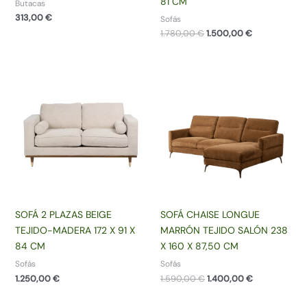
81 CM
Butacas
313,00
€
Sofás
El
El
1.780,00
€
1.500,00
€
precio
precio
original
actual
era:
es:
1.780,00 €.
1.500,00 €.
SOFÁ 2 PLAZAS BEIGE
SOFÁ CHAISE LONGUE
TEJIDO-MADERA 172 X 91 X
MARRÓN TEJIDO SALÓN 238
84 CM
X 160 X 87,50 CM
Sofás
Sofás
El
El
1.250,00
€
1.590,00
€
1.400,00
€
precio
precio
original
actual