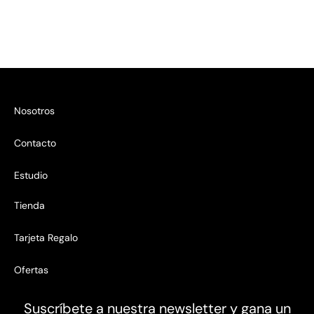
era:
es:
1.590,00 €.
1.400,00 €.
Nosotros
Contacto
Estudio
Tienda
Tarjeta Regalo
Ofertas
Suscríbete a nuestra newsletter y gana un