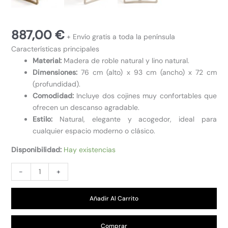
887,00
€
+ Envío gratis a toda la península
Características principales
Material:
Madera de roble natural y lino natural.
Dimensiones:
76 cm (alto) x 93 cm (ancho) x 72 cm
(profundidad).
Comodidad:
Incluye dos cojines muy confortables que
ofrecen un descanso agradable.
Estilo:
Natural, elegante y acogedor, ideal para
cualquier espacio moderno o clásico.
Disponibilidad:
Hay existencias
SILLÓN
-
+
DE
ROBLE
Añadir Al Carrito
Y
LINO
NATURAL
Comprar