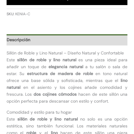
76x93x72
cantidad
SKU:
KENIA-C
Descripción
Sillón de Roble y Lino Natural – Diseño Natural y Confortable
Este
sillón de roble y lino natural
es una pieza ideal para
añadir un toque de
elegancia natural
a tu salón o sala de
estar. Su
estructura de madera de roble
en tono natural
ofrece una base sólida y sofisticada, mientras que el
lino
natural
en el asiento y los cojines añade comodidad y
frescura. Los
dos cojines cómodos
hacen de este sillón una
opción perfecta para descansar con estilo y confort.
Comodidad y estilo para tu hogar
Este
sillón de roble y lino natural
no solo es una opción
estética, sino también funcional. Los materiales naturales
como el
roble
y el
lino
hacen de este sillón una pieza