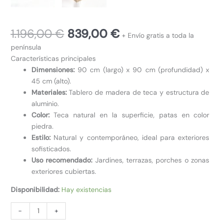
El
El
1.196,00
€
839,00
€
+ Envío gratis a toda la
precio
precio
península
original
actual
Características principales
era:
es:
Dimensiones:
90 cm (largo) x 90 cm (profundidad) x
1.196,00 €.
839,00 €.
45 cm (alto).
Materiales:
Tablero de madera de teca y estructura de
aluminio.
Color:
Teca natural en la superficie, patas en color
piedra.
Estilo:
Natural y contemporáneo, ideal para exteriores
sofisticados.
Uso recomendado:
Jardines, terrazas, porches o zonas
exteriores cubiertas.
Disponibilidad:
Hay existencias
MESA
-
+
DE