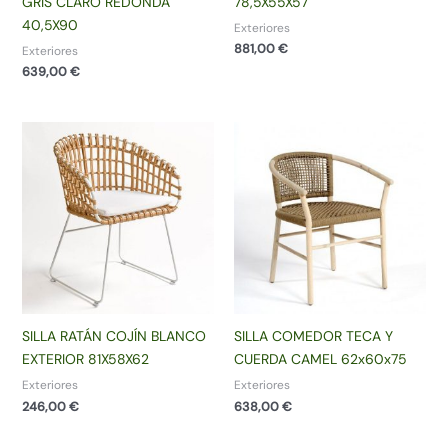
GRIS CLARO REDONDA
78,5X55X57
40,5X90
Exteriores
881,00
€
Exteriores
639,00
€
SILLA RATÁN COJÍN BLANCO
SILLA COMEDOR TECA Y
EXTERIOR 81X58X62
CUERDA CAMEL 62x60x75
Exteriores
Exteriores
246,00
€
638,00
€